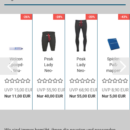
-26%
-28%
-20%
-43%
Wei­con
Peak
Peak
Spieler-​​
Epoxyd-​​
Lady
Lady
Paß­
Mi­nu­
Neo­
Neo­
map­pen
ten­kle­
pren­ho­
pren­ho­
Jako,
ber,
se
se
blau
24ml
Shorts
Pants
R
UVP 15,00 EUR
UVP 55,90 EUR
UVP 68,90 EUR
UVP 8,90 EUR
i.d. Zwil­
1/2,
1/1,
Nur 11,00 EUR
Nur 40,00 EUR
Nur 55,00 EUR
Nur 5,00 EUR
lings­
Größe
Größe
sprit­
14...
14...
ze...