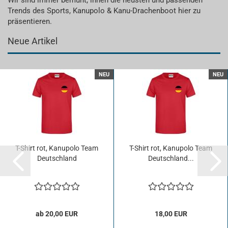
Wir sind immer bemüht, ihnen die neusten und passenden
Trends des Sports, Kanupolo & Kanu-Drachenboot hier zu
präsentieren.
Neue Artikel
NEU
NEU
T-​Shirt rot, Ka­nu­po­lo Team
T-​Shirt rot, Ka­nu­po­lo Team
Deutsch­land
Deutsch­land...
ab 20,00 EUR
18,00 EUR