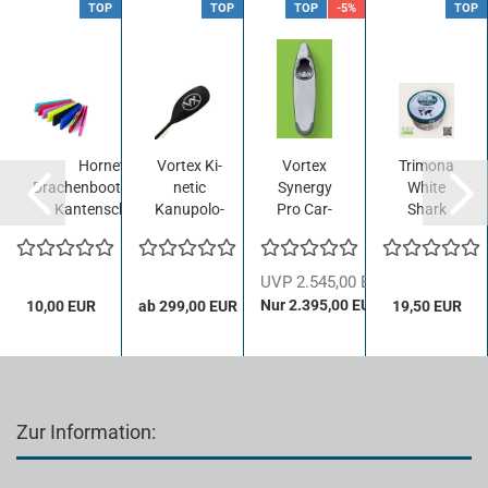
TOP
TOP
TOP
-5%
TOP
Hor­net
Vor­tex Ki­
Vor­tex
Tri­mo­na
Drachenbootpaddel-​​
ne­tic
Syn­er­gy
White
Kan­ten­schutz
Kanupolo-​​
Pro Car­
Shark
Flä­chen­
bon,
Hand­
set mit
Size M
ball­
Kan­ten­
harz,
UVP 2.545,00 EUR
band...
250g
Nur 2.395,00 EUR
10,00 EUR
ab 299,00 EUR
19,50 EUR
Zur Information: