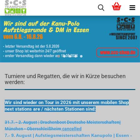
Turniere und Regatten, die wir in Kürze besuchen
werden:
Wir sind wieder on Tour in 2026 mit unserem mobilen Shop
next stations are / nächsten Stationen sind:
31.7. - 2. August | Drachenboot Deutsche Meisterschaften
|
M
ünchen - Oberschleißheim
cancelled
7.- 9. August | Aufstiegsmeisterschaften Kanupolo | Essen -