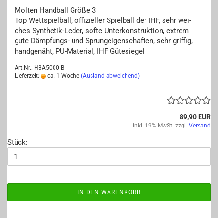
Mol­ten Hand­ball Größe 3
Top Wett­spiel­ball, of­fi­zi­el­ler Spiel­ball der IHF, sehr wei­
ches Synthetik-​Leder, softe Un­ter­kon­struk­ti­on, ex­trem
gute Dämpfungs-​ und Sprun­g­ei­gen­schaf­ten, sehr grif­fig,
hand­ge­näht, PU-​Material, IHF Gü­te­sie­gel
Art.Nr.: H3A5000-B
Lieferzeit:
ca. 1 Woche
(Ausland abweichend)
89,90 EUR
inkl. 19% MwSt. zzgl.
Versand
Stück:
IN DEN WARENKORB