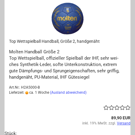
Top Wett­spiel­ball Hand­ball, Größe 2, hand­ge­näht
Mol­ten Hand­ball Größe 2
Top Wett­spiel­ball, of­fi­zi­el­ler Spiel­ball der IHF, sehr wei­
ches Synthetik-​Leder, softe Un­ter­kon­struk­ti­on, ex­trem
gute Dämpfungs-​ und Sprun­g­ei­gen­schaf­ten, sehr grif­fig,
hand­ge­näht, PU-​Material, IHF Gü­te­sie­gel
Art.Nr.: H2A5000-B
Lieferzeit:
ca. 1 Woche
(Ausland abweichend)
89,90 EUR
inkl. 19% MwSt. zzgl.
Versand
Stück: