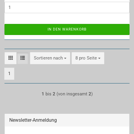
IN DEN WARENKORB
Sortieren nach
pro Seite
Sortieren nach
8 pro Seite
1
1
bis
2
(von insgesamt
2
)
Newsletter-Anmeldung