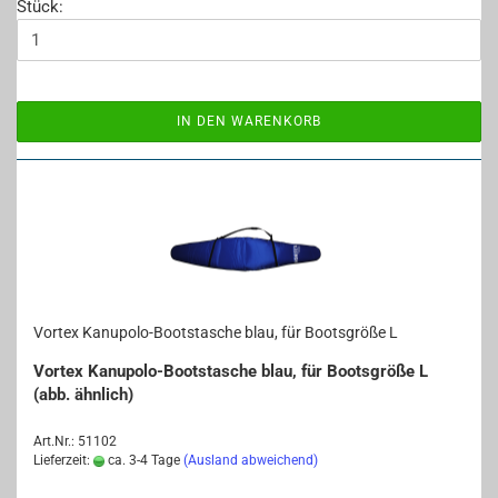
Stück:
IN DEN WARENKORB
Vor­tex Kanupolo-​​Boots­ta­sche blau, für Boots­grö­ße L
Vor­tex Kanupolo-​Bootstasche blau, für Boots­grö­ße L
(abb. ähn­lich)
Art.Nr.: 51102
Lieferzeit:
ca. 3-4 Tage
(Ausland abweichend)