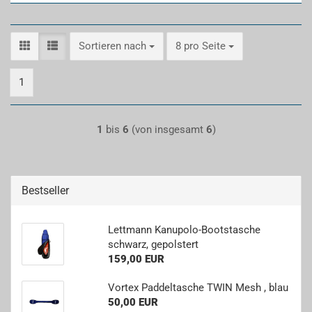
Sortieren nach
pro Seite
Sortieren nach
8 pro Seite
1
1
bis
6
(von insgesamt
6
)
Bestseller
Lett­mann Kanupolo-​Bootstasche
schwarz, ge­pols­tert
159,00 EUR
Vor­tex Pad­del­ta­sche TWIN Mesh , blau
50,00 EUR