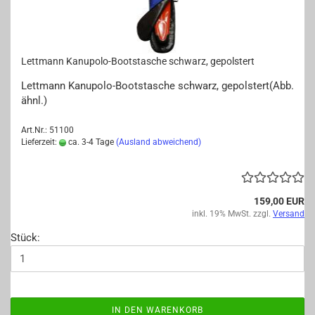
Lett­mann Kanupolo-​​Boots­ta­sche schwarz, ge­pols­tert
Lett­mann Kanupolo-​Bootstasche schwarz, ge­pols­tert(Abb.
ähnl.)
Art.Nr.: 51100
Lieferzeit:
ca. 3-4 Tage
(Ausland abweichend)
159,00 EUR
inkl. 19% MwSt. zzgl.
Versand
Stück:
IN DEN WARENKORB