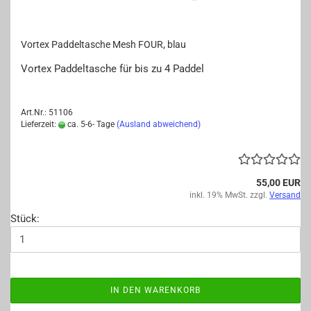
Vor­tex Pad­del­ta­sche Mesh FOUR, blau
Vor­tex Pad­del­ta­sche für bis zu 4 Pad­del
Art.Nr.: 51106
Lieferzeit:
ca. 5-6- Tage
(Ausland abweichend)
55,00 EUR
inkl. 19% MwSt. zzgl.
Versand
Stück:
IN DEN WARENKORB