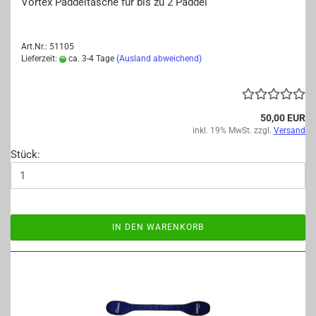
Vor­tex Pad­del­ta­sche für bis zu 2 Pad­del
Art.Nr.: 51105
Lieferzeit:
ca. 3-4 Tage
(Ausland abweichend)
50,00 EUR
inkl. 19% MwSt. zzgl.
Versand
Stück:
IN DEN WARENKORB