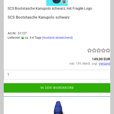
SCS Boots­ta­sche Ka­nu­po­lo schwarz, mit Fra­gi­le Logo
SCS Boots­ta­sche Ka­nu­po­lo schwarz
Art.Nr.: 51127
Lieferzeit:
ca. 3-4 Tage
(Ausland abweichend)
149,00 EUR
inkl. 19% MwSt. zzgl.
Versand
IN DEN WARENKORB