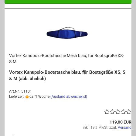
Vor­tex Kanupolo-​​Boots­ta­sche Mesh blau, für Boots­grö­ße XS-​
S-M
Vor­tex Kanupolo-​Bootstasche blau, für Boots­grö­ße XS, S
& M (abb. ähn­lich)
Art.Nr.: 51101
Lieferzeit:
ca. 1 Woche
(Ausland abweichend)
119,00 EUR
inkl. 19% MwSt. zzgl.
Versand