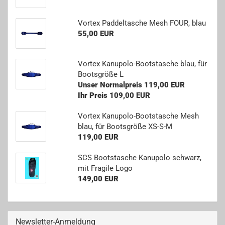
Vor­tex Pad­del­ta­sche Mesh FOUR, blau
55,00 EUR
Vor­tex Kanupolo-​Bootstasche blau, für
Boots­grö­ße L
Unser Normalpreis 119,00 EUR
Ihr Preis 109,00 EUR
Vor­tex Kanupolo-​Bootstasche Mesh
blau, für Boots­grö­ße XS-​S-M
119,00 EUR
SCS Boots­ta­sche Ka­nu­po­lo schwarz,
mit Fra­gi­le Logo
149,00 EUR
Newsletter-Anmeldung