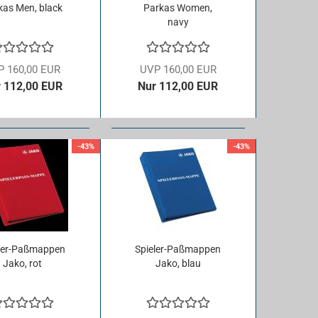
kas Men, black
Parkas Women,
navy
P 160,00 EUR
UVP 160,00 EUR
 112,00 EUR
Nur 112,00 EUR
-43%
-43%
er-​​Paß­map­pen
Spieler-​​Paß­map­pen
Jako, rot
Jako, blau