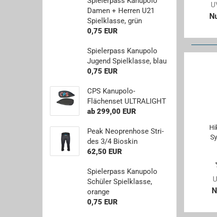
Spie­ler­pass Ka­nu­po­lo
U
Damen + Her­ren U21
N
Spiel­klas­se, grün
0,75 EUR
Spie­ler­pass Ka­nu­po­lo
Ju­gend Spiel­klas­se, blau
0,75 EUR
CPS Kanupolo-​
Flächenset UL­TRA­LIGHT
ab 299,00 EUR
Hi
Peak Neo­pren­ho­se Stri­
Sy
des 3/4 Bios­kin
62,50 EUR
Spie­ler­pass Ka­nu­po­lo
U
Schü­ler Spiel­klas­se,
N
oran­ge
0,75 EUR