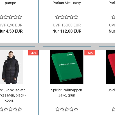
pum­pe
Parkas Men, navy
Par
UVP 6,90 EUR
UVP 160,00 EUR
UV
Nur 4,50 EUR
Nur 112,00 EUR
Nur
-30%
-43%
e Evol­ve Iso­la­te
Spieler-​​Paß­map­pen
Spiel
kas Men, black -
Jako, grün
Kopie...