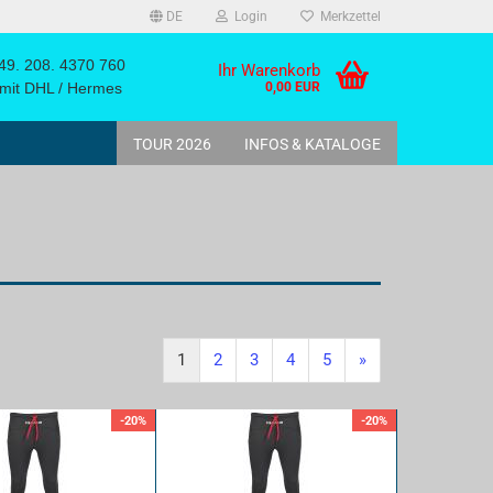
DE
Login
Merkzettel
9. 208. 4370 760
Ihr Warenkorb
it DHL / Hermes
0,00 EUR
TOUR 2026
INFOS & KATALOGE
ack
1
2
3
4
5
»
-20%
-20%