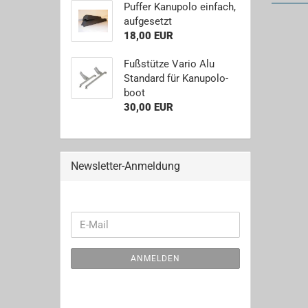
Puf­fer Ka­nu­po­lo ein­fach,
auf­ge­setzt
18,00 EUR
Fuß­stüt­ze Vario Alu
Stan­dard für Ka­nu­po­lo­
boot
30,00 EUR
Newsletter-Anmeldung
WEITER
E-
ZUR
Mail
NEWSLETTER-
ANMELDEN
ANMELDUNG