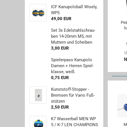
Paddel.- und Bootstaschen
ICF Ka­nu­po­lo­ball Wi­se­ly,
LB9 Brand
WP5
49,00 EUR
Schiedsrichterwesen
Pea
h
Set 3x Edel­stahl­schrau­
ben 14-​20mm M5, mit
Mut­tern und Schei­ben
3,00 EUR
U
N
Spie­ler­pass Ka­nu­po­lo
Damen + Her­ren Spiel­
klas­se, weiß
0,75 EUR
Kunststoff-​Stopper -
Brem­sen für Vario Fuß­
stüt­zen
2,50 EUR
K7 Was­ser­ball MEN WP
Mo
5 / K-7 LEN CHAM­PIONS