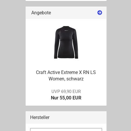
Angebote
Craft Ac­ti­ve Ex­tre­me X RN LS
Women, schwarz
UVP 69,90 EUR
Nur 55,00 EUR
Hersteller