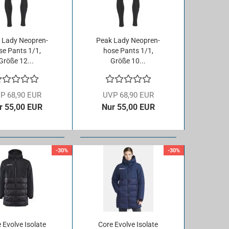
 Lady Neo­pren­
Peak Lady Neo­pren­
­se Pants 1/1,
ho­se Pants 1/1,
Größe 12...
Größe 10...
P 68,90 EUR
UVP 68,90 EUR
r 55,00 EUR
Nur 55,00 EUR
-30%
-30%
Evol­ve Iso­la­te
Core Evol­ve Iso­la­te