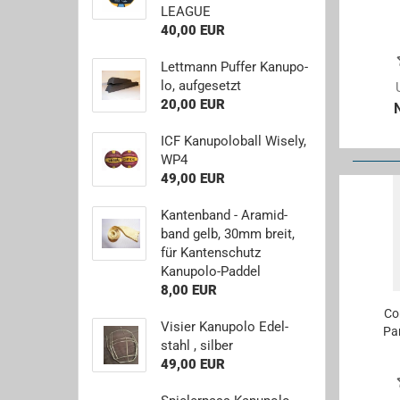
LE­AGUE
40,00 EUR
Lett­mann Puf­fer Ka­nu­po­
lo, auf­ge­setzt
20,00 EUR
ICF Ka­nu­po­lo­ball Wi­se­ly,
WP4
49,00 EUR
Kan­ten­band - Ara­mid­
band gelb, 30mm breit,
für Kan­ten­schutz
Kanupolo-​Paddel
8,00 EUR
Cor
Vi­sier Ka­nu­po­lo Edel­
Par
stahl , sil­ber
49,00 EUR