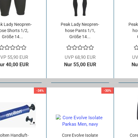
k Lady Neo­pren­
Peak Lady Neo­pren­
Peak
o­se Shorts 1/2,
ho­se Pants 1/1,
ho
Größe 14...
Größe 14...
VP 55,90 EUR
UVP 68,90 EUR
UV
ur 40,00 EUR
Nur 55,00 EUR
Nu
-34%
-30%
l­ten Hand­luft­
Core Evol­ve Iso­la­te
Core 