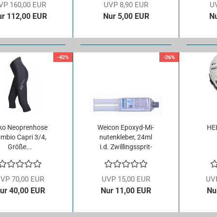
VP 160,00 EUR
UVP 8,90 EUR
U
ur 112,00 EUR
Nur 5,00 EUR
Nu
-42%
-26%
ko Neo­pren­ho­se
Wei­con Epoxyd-​​Mi­
HE
m­bio Capri 3/4,
nu­ten­kle­ber, 24ml
Größe...
i.d. Zwil­lings­sprit­
ze...
VP 70,00 EUR
UVP 15,00 EUR
UV
ur 40,00 EUR
Nur 11,00 EUR
Nu