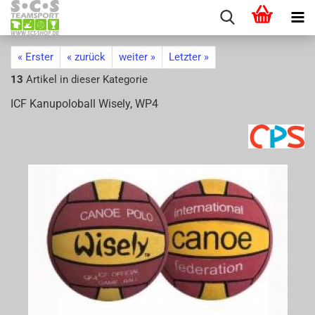
« Erster
« zurück
weiter »
Letzter »
13
Artikel in dieser Kategorie
ICF Ka­nu­po­lo­ball Wi­se­ly, WP4