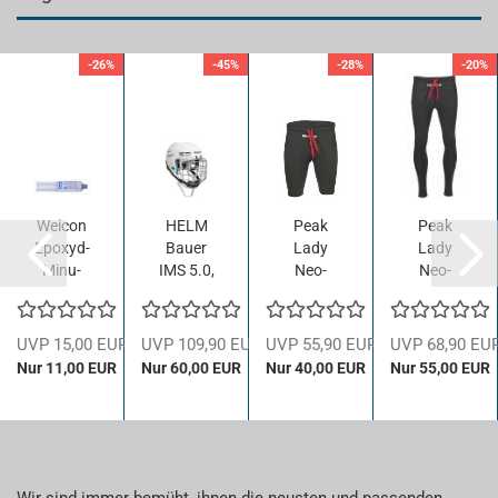
-26%
-45%
-28%
-20%
Wei­con
HELM
Peak
Peak
Epoxyd-​​
Bauer
Lady
Lady
Mi­nu­
IMS 5.0,
Neo­
Neo­
ten­kle­
weiß
pren­ho­
pren­ho­
ber,
se
se
24ml
Shorts
Pants
 EUR
UVP 15,00 EUR
UVP 109,90 EUR
UVP 55,90 EUR
UVP 68,90 EU
i.d. Zwil­
1/2,
1/1,
UR
Nur 11,00 EUR
Nur 60,00 EUR
Nur 40,00 EUR
Nur 55,00 EUR
lings­
Größe
Größe
sprit­
14...
12...
ze...