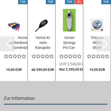
TOP
TOP
TOP
-5%
TOP
Hor­net
Vor­tex Ki­
Vor­tex
Tri­mo­na
Drachenbootpaddel-​​
ne­tic
Syn­er­gy
White
Kan­ten­schutz
Kanupolo-​​
Pro Car­
Shark
Flä­chen­
bon,
Hand­
set mit
Size M
ball­
Kan­ten­
harz,
UVP 2.545,00 EUR
band...
250g
Nur 2.395,00 EUR
10,00 EUR
ab 299,00 EUR
19,50 EUR
Zur Information: