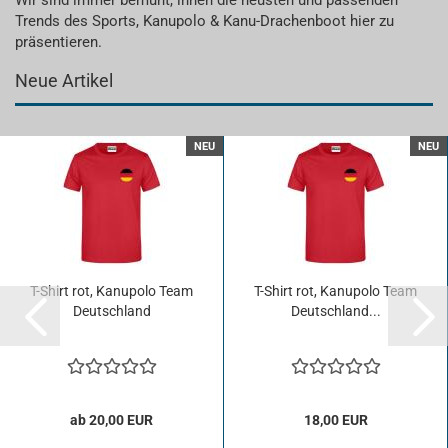
Wir sind immer bemüht, ihnen die neusten und passenden
Trends des Sports, Kanupolo & Kanu-Drachenboot hier zu
präsentieren.
Neue Artikel
NEU
NEU
T-​Shirt rot, Ka­nu­po­lo Team
T-​Shirt rot, Ka­nu­po­lo Team
Deutsch­land
Deutsch­land...
ab 20,00 EUR
18,00 EUR