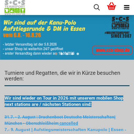
Turniere und Regatten, die wir in Kürze besuchen
werden:
Wir sind wieder on Tour in 2026 mit unserem mobilen Shop
next stations are / nächsten Stationen sind:
31.7. - 2. August | Drachenboot Deutsche Meisterschaften
|
M
ünchen - Oberschleißheim
cancelled
7.- 9. August | Aufstiegsmeisterschaften Kanupolo | Essen -