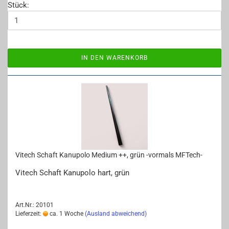
Stück:
IN DEN WARENKORB
Vi­tech Schaft Ka­nu­po­lo Me­di­um ++, grün -​vor­mals MFTech-​​
Vi­tech Schaft Ka­nu­po­lo hart, grün
Art.Nr.: 20101
Lieferzeit:
ca. 1 Woche
(Ausland abweichend)