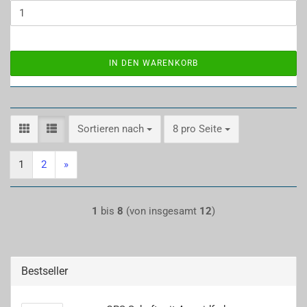
IN DEN WARENKORB
Sortieren nach
pro Seite
Sortieren nach
8 pro Seite
1
2
»
1
bis
8
(von insgesamt
12
)
Bestseller