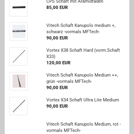
CPS Schaft mit Ara­mid­fa­den
85,00 EUR
Vi­tech Schaft Ka­nu­po­lo me­di­um +,
schwarz -​vormals MFTech-​
90,00 EUR
Vor­tex X38 Schaft Hard (vorm.Schaft
X33)
120,00 EUR
Vi­tech Schaft Ka­nu­po­lo Me­di­um ++,
grün -​vormals MFTech-​
90,00 EUR
Vor­tex X34 Schaft Ultra Lite Me­di­um
90,00 EUR
Vi­tech Schaft Ka­nu­po­lo Me­di­um, rot -​
vormals MFTech-​