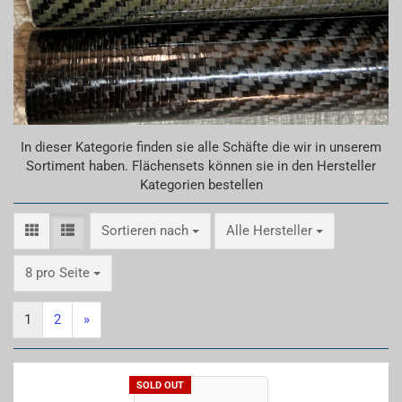
In dieser Kategorie finden sie alle Schäfte die wir in unserem
Sortiment haben. Flächensets können sie in den Hersteller
Kategorien bestellen
Sortieren nach
Sortieren nach
Alle Hersteller
pro Seite
8 pro Seite
1
2
»
SOLD OUT