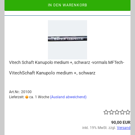
IN DEN WARENKORB
Vi­tech Schaft Ka­nu­po­lo me­di­um +, schwarz -​vor­mals MFTech-​​
Vi­tech­Schaft Ka­nu­po­lo me­di­um +, schwarz
Art.Nr.: 20100
Lieferzeit:
ca. 1 Woche
(Ausland abweichend)
90,00 EUR
inkl. 19% MwSt. zzgl.
Versand