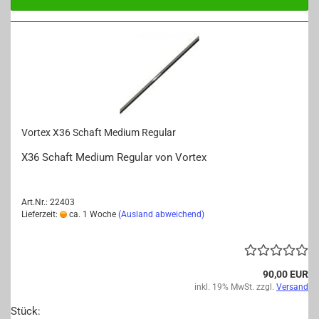
Vor­tex X36 Schaft Me­di­um Re­gu­lar
X36 Schaft Me­di­um Re­gu­lar von Vor­tex
Art.Nr.: 22403
Lieferzeit:
ca. 1 Woche
(Ausland abweichend)
90,00 EUR
inkl. 19% MwSt. zzgl.
Versand
Stück: