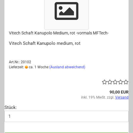
Vi­tech Schaft Ka­nu­po­lo Me­di­um, rot -​vor­mals MFTech-​​
Vi­tech Schaft Ka­nu­po­lo me­di­um, rot
Art.Nr.: 20102
Lieferzeit:
ca. 1 Woche
(Ausland abweichend)
90,00 EUR
inkl. 19% MwSt. zzgl.
Versand
Stück: