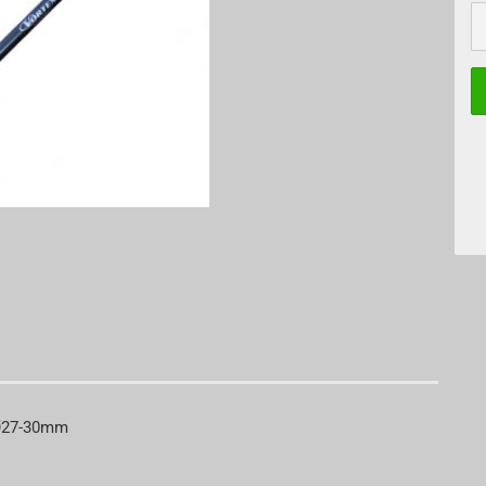
S
 Ø27-30mm