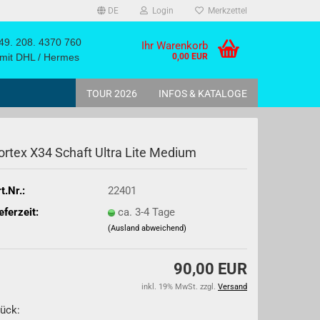
DE
Login
Merkzettel
9. 208. 4370 760
Ihr Warenkorb
it DHL / Hermes
0,00 EUR
TOUR 2026
INFOS & KATALOGE
or­tex X34 Schaft Ultra Lite Me­di­um
t.Nr.:
22401
eferzeit:
ca. 3-4 Tage
ack
(Ausland abweichend)
90,00 EUR
inkl. 19% MwSt. zzgl.
Versand
ück: