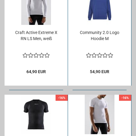
Craft Ac­ti­ve Ex­tre­me X
Com­mu­ni­ty 2.0 Logo
RN LS Men, weiß
Hoo­die M
64,90 EUR
54,90 EUR
-16%
-16%