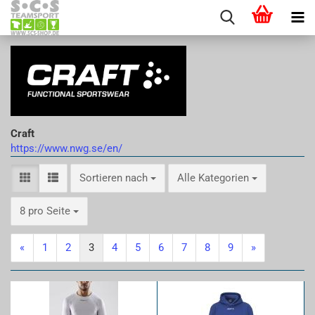
Craft
https://www.nwg.se/en/
Sortieren nach
Sortieren nach
Alle Kategorien
pro Seite
8 pro Seite
«
1
2
3
4
5
6
7
8
9
»