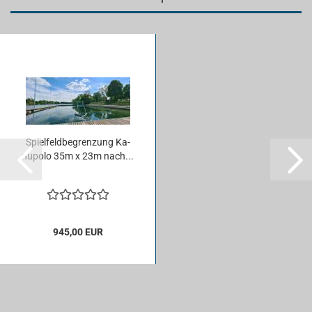
Spiel­feld­be­gren­zung Ka­
nu­po­lo 35m x 23m nach...
945,00 EUR