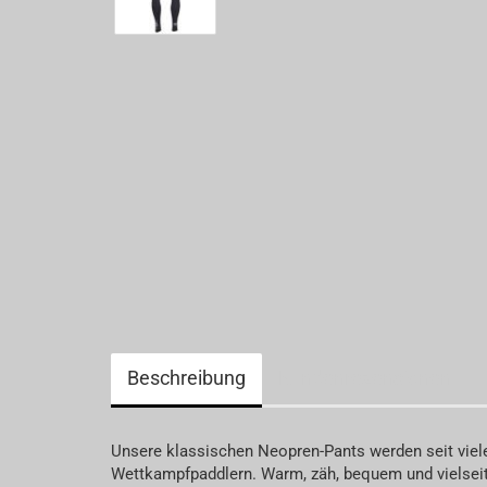
Paddel.- und Bootstaschen
LB9 Brand
Schiedsrichterwesen
Beschreibung
Kundenrezensionen
Unsere klassischen Neopren-Pants werden seit viele
Wettkampfpaddlern. Warm, zäh, bequem und vielseit