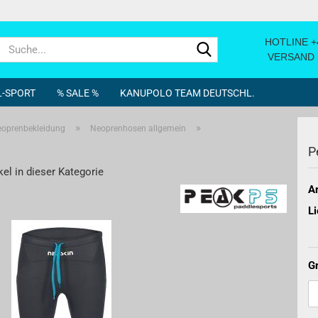
HOTLINE +4
Suche...
VERSAND m
-SPORT
% SALE %
KANUPOLO TEAM DEUTSCHL.
»
»
oprenbekleidung
Neoprenhosen allgemein
P
oot
ndbälle
Wärmemantel
Reparatur
kel in dieser Kategorie
Neoprenbekleidung
Souvenir
Ar
Funktionskleidung
Zubehör
Li
Paddeljacken- und Westen
DryBags - Packs
boot
Handschuhe
Spanngurte
Westen Kids
Bücher
G
dschuhe
Neo Schuhe - Schuhe allgem.
alles für die KIDS