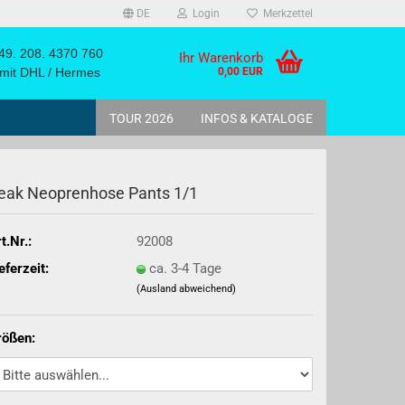
DE
Login
Merkzettel
9. 208. 4370 760
Ihr Warenkorb
it DHL / Hermes
0,00 EUR
TOUR 2026
INFOS & KATALOGE
eak Neo­pren­ho­se Pants 1/1
t.Nr.:
92008
eferzeit:
ca. 3-4 Tage
ack
(Ausland abweichend)
rößen: