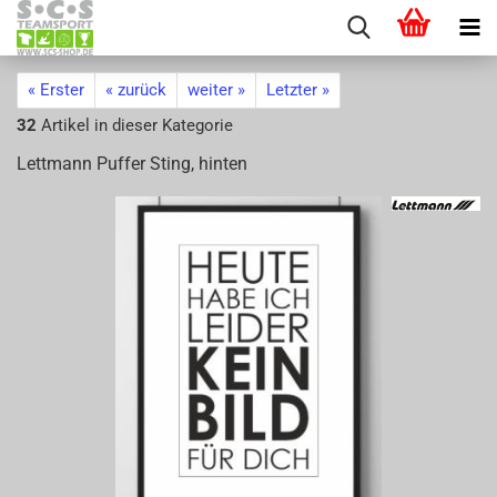
« Erster
« zurück
weiter »
Letzter »
32
Artikel in dieser Kategorie
Lett­mann Puf­fer Sting, hin­ten