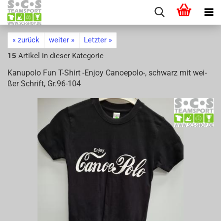
« zurück
weiter »
Letzter »
15
Artikel in dieser Kategorie
Ka­nu­po­lo Fun T-​Shirt -​Enjoy Canoepolo-​, schwarz mit wei­
ßer Schrift, Gr.96-​104