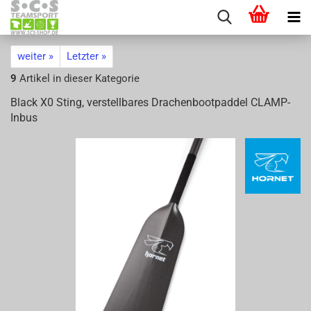
weiter »
Letzter »
9
Artikel in dieser Kategorie
Black X0 Sting, ver­stell­ba­res Dra­chen­boot­pad­del CLAMP-​
Inbus