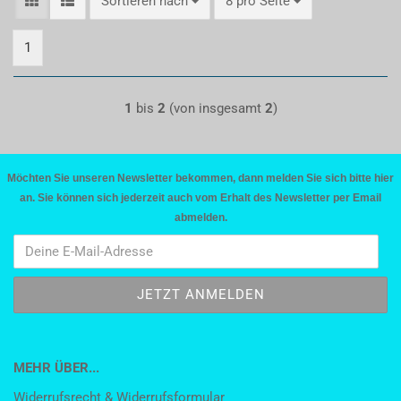
Sortieren nach
pro Seite
Sortieren nach
8 pro Seite
1
1
bis
2
(von insgesamt
2
)
Möchten Sie unseren Newsletter bekommen, dann melden Sie sich bitte hier
an. Sie können sich jederzeit auch vom Erhalt des Newsletter per Email
abmelden.
MEHR ÜBER...
Widerrufsrecht & Widerrufsformular