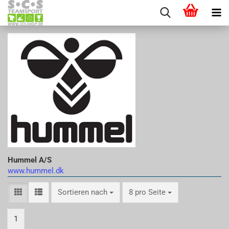
Hummel A/S
www.hummel.dk
Sortieren nach
pro Seite
Sortieren nach
8 pro Seite
1